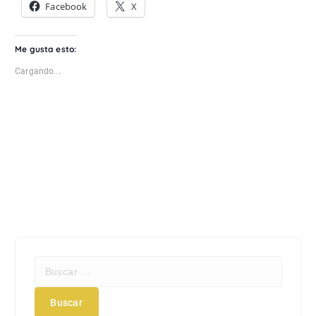
Facebook
X
Me gusta esto:
Cargando...
B
u
s
c